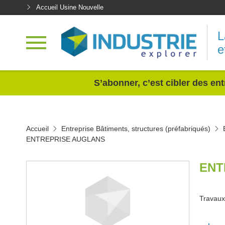
Accueil Usine Nouvelle
L
e
<
S’abonner, c’est cibler des ent
Accueil
Entreprise Bâtiments, structures (préfabriqués)
ENTREPRISE AUGLANS
ENT
Travaux