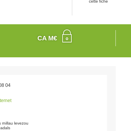
cette fiche
CA M€
08 04
nternet
s millau levezou
radals