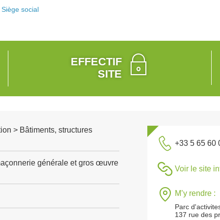
Siège social
EFFECTIF
SITE
ion > Bâtiments, structures
+33 5 65 60 
açonnerie générale et gros œuvre
Voir le site i
M’y rendre :
Parc d'activite
137 rue des p