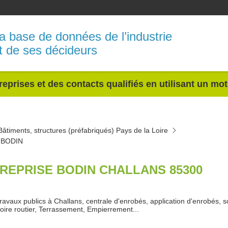
a base de données de l’industrie
t de ses décideurs
reprises et des contacts qualifiés en utilisant un mo
Bâtiments, structures (préfabriqués) Pays de la Loire
 BODIN
REPRISE BODIN CHALLANS 85300
ravaux publics à Challans, centrale d'enrobés, application d'enrobés, sol
oire routier, Terrassement, Empierrement...