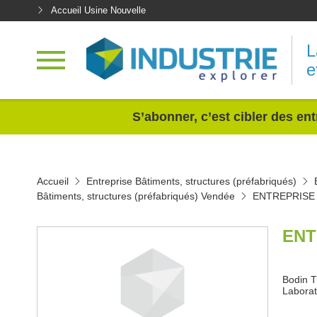
Accueil Usine Nouvelle
L
e
<
S’abonner, c’est cibler des ent
Accueil
Entreprise Bâtiments, structures (préfabriqués)
Bâtiments, structures (préfabriqués) Vendée
ENTREPRISE
ENT
Bodin T
Laborat