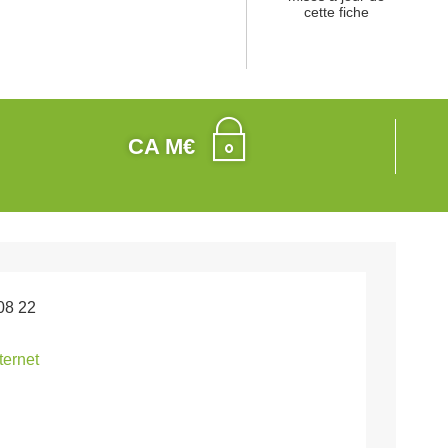
cette fiche
CA M€
08 22
nternet