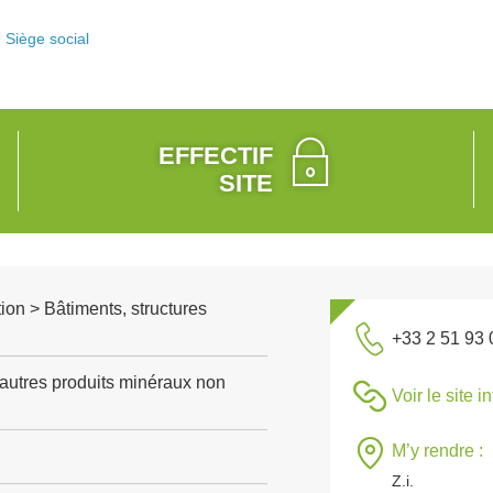
Siège social
EFFECTIF
SITE
ion > Bâtiments, structures
+33 2 51 93 
'autres produits minéraux non
Voir le site i
M’y rendre :
Z.i.