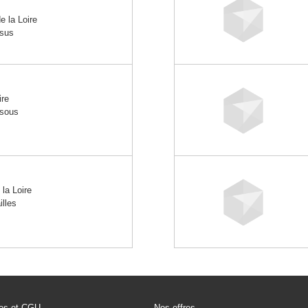
la Loire
ssus
ire
ssous
la Loire
illes
les et CGU
Nos offres