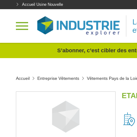
Accueil Usine Nouvelle
L
e
<
S’abonner, c’est cibler des ent
Accueil
Entreprise Vêtements
Vêtements Pays de la Loi
ETA