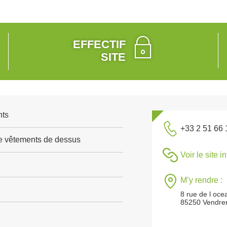
EFFECTIF
SITE
nts
+33 2 51 66 
de vêtements de dessus
Voir le site i
M’y rendre :
8 rue de l oce
85250 Vendre