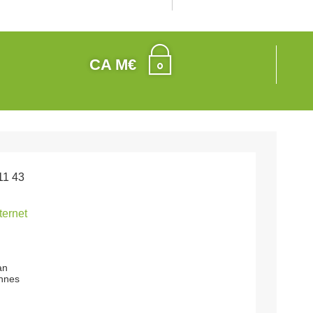
CA M€
11 43
nternet
an
nnes