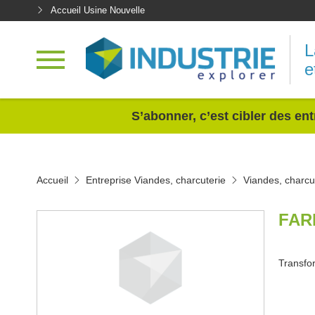
Accueil Usine Nouvelle
L
e
<
S’abonner, c’est cibler des ent
Accueil
Entreprise Viandes, charcuterie
Viandes, charcu
FAR
Transfor