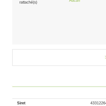
Aucun
rattaché(s)
Siret
4331226