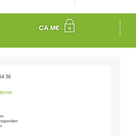
CA M€
64 36
nternet
en
rosporden
r