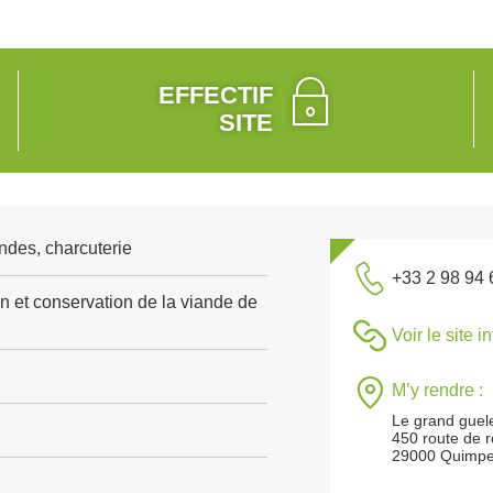
EFFECTIF
SITE
ndes, charcuterie
+33 2 98 94 
n et conservation de la viande de
Voir le site i
M’y rendre :
Le grand guel
450 route de 
29000 Quimpe