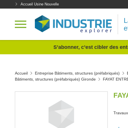
Accueil Usine Nouvelle
L
e
<
S’abonner, c’est cibler des ent
Accueil
Entreprise Bâtiments, structures (préfabriqués)
Bâtiments, structures (préfabriqués) Gironde
FAYAT ENTR
FAY
Travaux 