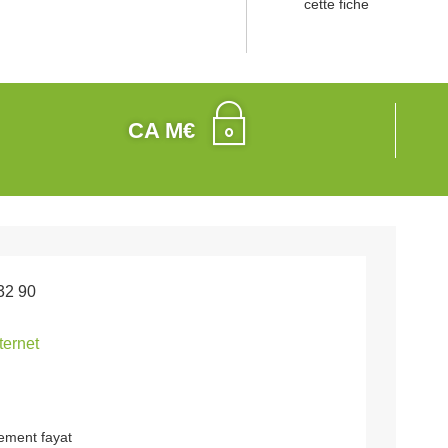
cette fiche
CA M€
32 90
nternet
ement fayat