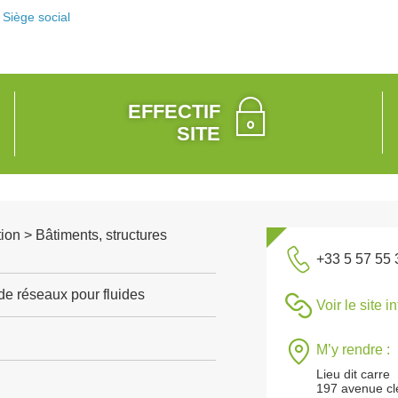
Siège social
EFFECTIF
SITE
ion > Bâtiments, structures
+33 5 57 55 
de réseaux pour fluides
Voir le site i
M’y rendre :
Lieu dit carre
197 avenue cl