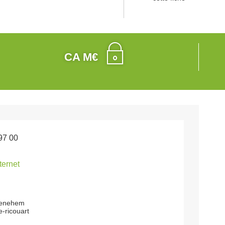
CA M€
97 00
nternet
uenehem
-ricouart