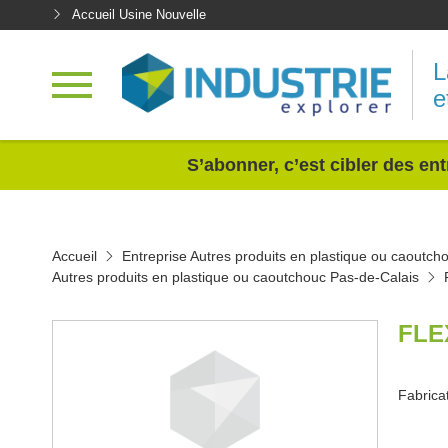
Accueil Usine Nouvelle
L
e
<
S’abonner, c’est cibler des ent
Accueil
Entreprise Autres produits en plastique ou caoutch
Autres produits en plastique ou caoutchouc Pas-de-Calais
FLE
Fabrica