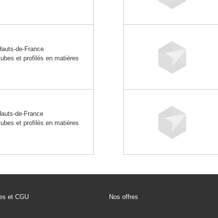
uts-de-France
tubes et profilés en matières
uts-de-France
tubes et profilés en matières
les et CGU
Nos offres