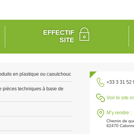
EFFECTIF
SITE
roduits en plastique ou caoutchouc
+33 3 31 52 
e pièces techniques à base de
Voir le site i
M’y rendre :
Chemin de q
62470 Calonne