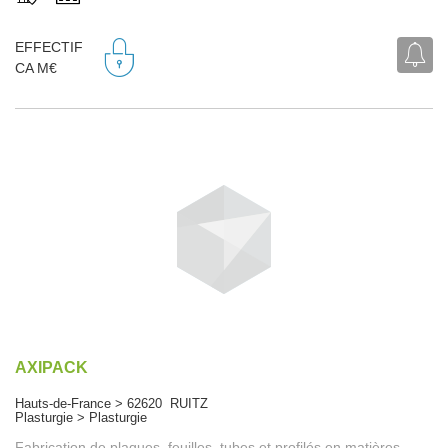
EFFECTIF
CA M€
AXIPACK
Hauts-de-France > 62620 RUITZ
Plasturgie > Plasturgie
Fabrication de plaques, feuilles, tubes et profilés en matières