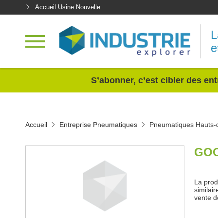
Accueil Usine Nouvelle
L
e
<
S’abonner, c’est cibler des ent
Accueil
Entreprise Pneumatiques
Pneumatiques Hauts-
GOO
La prod
similair
vente d