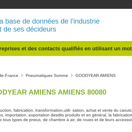
a base de données de l’industrie
t de ses décideurs
reprises et des contacts qualifiés en utilisant un mo
de-France
Pneumatiques Somme
GOODYEAR AMIENS
DYEAR AMIENS AMIENS 80080
uction, fabrication, transformation,utili- sation, achat et vente du caou
es, importation, exportation desdits produits et en général, la fabrication
e tous types de pneus, de chambre à air, de roues et de leurs access