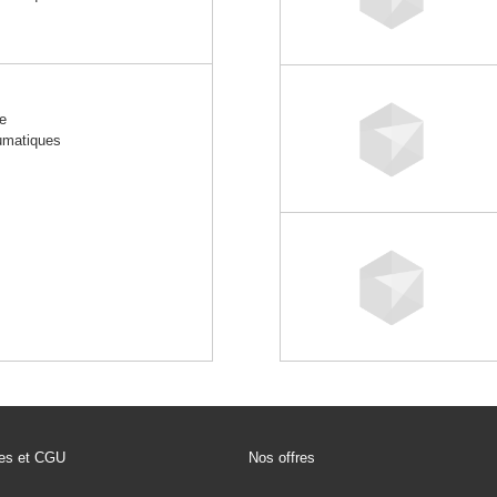
e
umatiques
les et CGU
Nos offres