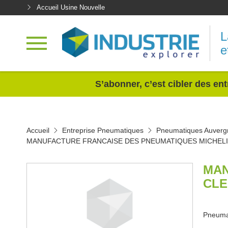
Accueil Usine Nouvelle
L
e
<
S’abonner, c’est cibler des ent
Accueil
Entreprise Pneumatiques
Pneumatiques Auverg
MANUFACTURE FRANCAISE DES PNEUMATIQUES MICHEL
MAN
CLE
Pneumat