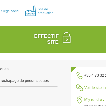
Site de
Siège social
production
EFFECTIF
SITE
iques
+33 4 73 32 
et rechapage de pneumatiques
Voir le site i
M’y rendre :