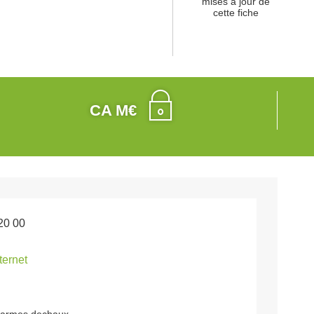
mises à jour de
cette fiche
CA M€
20 00
nternet