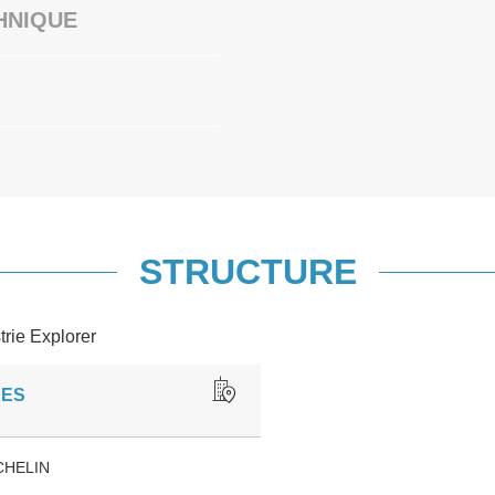
HNIQUE
STRUCTURE
trie Explorer
UES
CHELIN