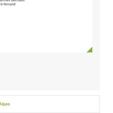
carmes dechaux
t-ferrand
-Alpes