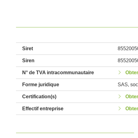
Siret
8552005
Siren
8552005
N° de TVA intracommunautaire
Obten
Forme juridique
SAS, soci
Certification(s)
Obten
Effectif entreprise
Obten