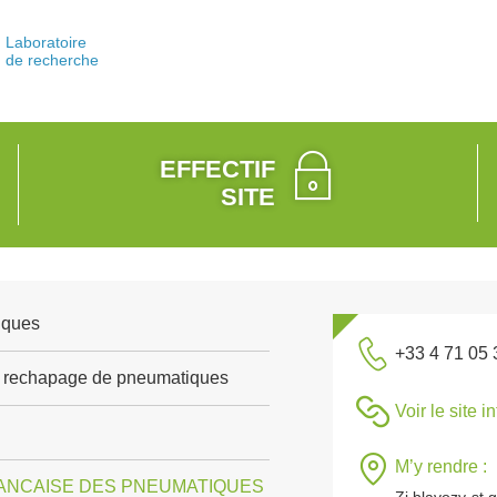
Laboratoire
de recherche
EFFECTIF
SITE
iques
+33 4 71 05 
et rechapage de pneumatiques
Voir le site i
M’y rendre :
NCAISE DES PNEUMATIQUES