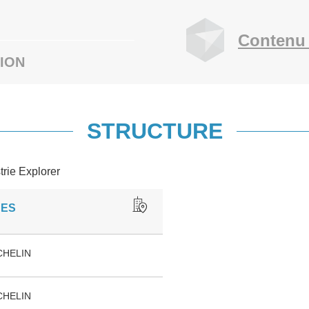
Contenu 
ION
STRUCTURE
trie Explorer
UES
CHELIN
CHELIN