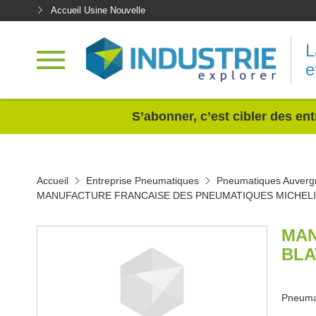
Accueil Usine Nouvelle
L
e
<
S’abonner, c’est cibler des ent
Accueil
Entreprise Pneumatiques
Pneumatiques Auverg
MANUFACTURE FRANCAISE DES PNEUMATIQUES MICHEL
MAN
BLA
Pneumat