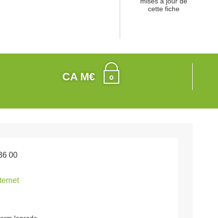
mises à jour de
cette fiche
CA M€
36 00
nternet