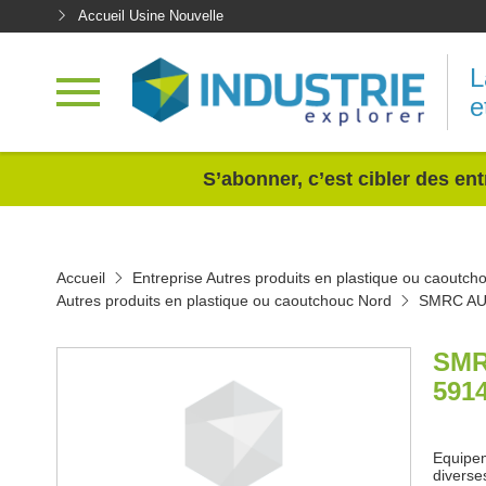
Accueil Usine Nouvelle
L
e
<
S’abonner, c’est cibler des ent
Accueil
Entreprise Autres produits en plastique ou caoutch
Autres produits en plastique ou caoutchouc Nord
SMRC A
SMR
591
Equipem
diverse