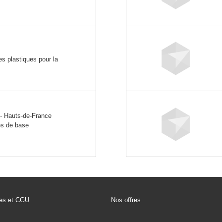
e
es plastiques pour la
 Hauts-de-France
es de base
les et CGU
Nos offres