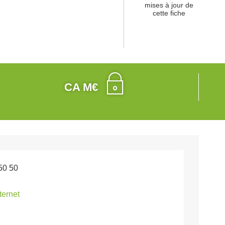
mises à jour de
cette fiche
CA M€
50 50
nternet