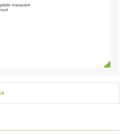
aptiste marquant
ourt
ce