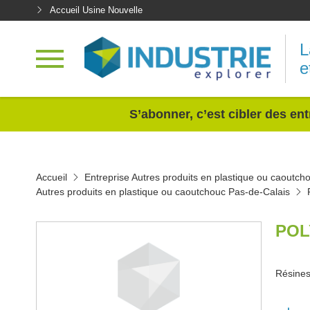
Accueil Usine Nouvelle
L
e
<
S’abonner, c’est cibler des ent
Accueil
Entreprise Autres produits en plastique ou caoutch
Autres produits en plastique ou caoutchouc Pas-de-Calais
POL
Résines 