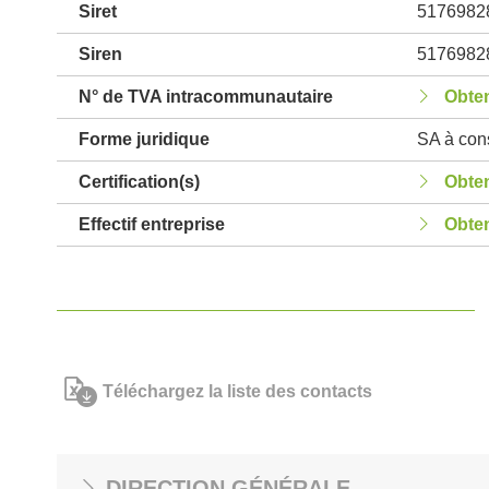
Siret
5176982
Siren
5176982
N° de TVA intracommunautaire
Obten
Forme juridique
SA à cons
Certification(s)
Obten
Effectif entreprise
Obten
Téléchargez la liste des contacts
DIRECTION GÉNÉRALE