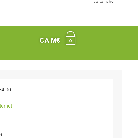
cette fiche
CA M€
84 00
nternet
rt