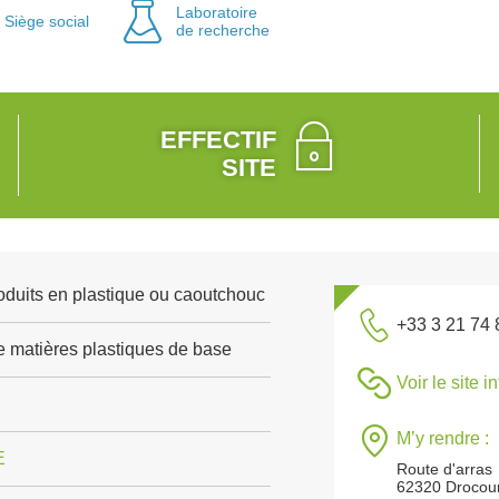
Laboratoire
Siège social
de recherche
EFFECTIF
SITE
roduits en plastique ou caoutchouc
+33 3 21 74 
e matières plastiques de base
Voir le site i
M’y rendre :
E
Route d'arras
62320 Drocou