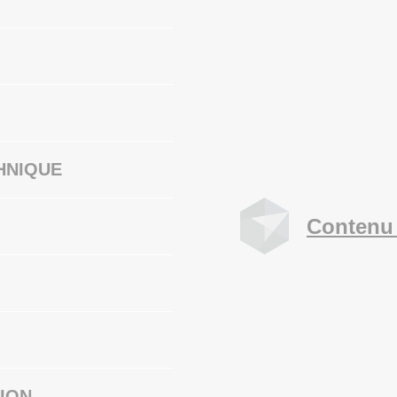
HNIQUE
Contenu 
ION