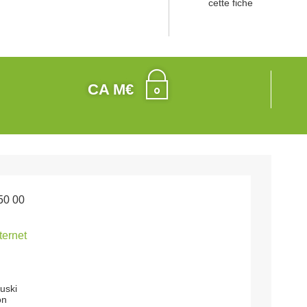
cette fiche
CA M€
50 00
nternet
uski
on