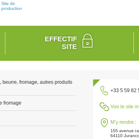
Site de
production
EFFECTIF
SITE
, beurre, fromage, autres produits
+33 5 59 82 
de fromage
Voir le site i
M’y rendre :
155 avenue ra
64110 Juranc