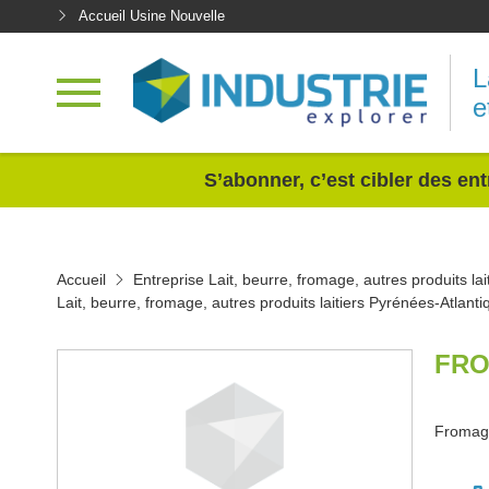
Accueil Usine Nouvelle
L
e
<
S’abonner, c’est cibler des ent
Accueil
Entreprise Lait, beurre, fromage, autres produits lai
Lait, beurre, fromage, autres produits laitiers Pyrénées-Atlant
FRO
Fromage