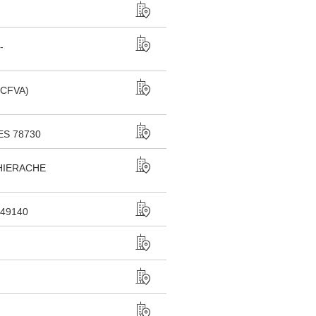
-
CFVA)
S 78730
HIERACHE
49140