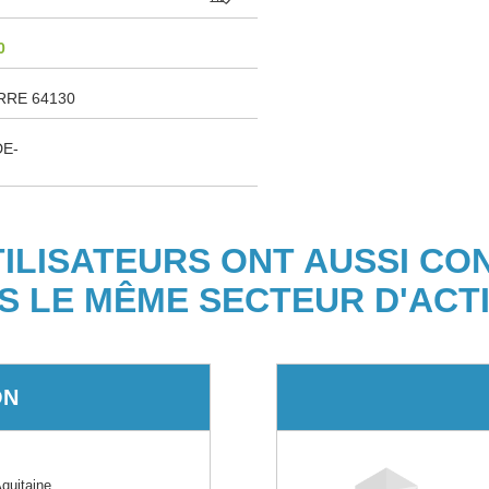
0
RE 64130
DE-
TILISATEURS ONT AUSSI CO
S LE MÊME SECTEUR D'ACTI
ON
quitaine