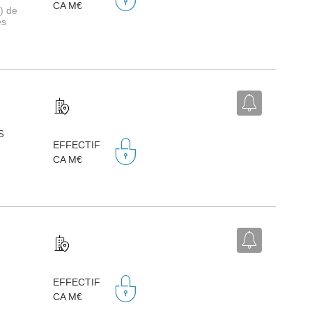
CA M€
) de
es
S
EFFECTIF
CA M€
EFFECTIF
CA M€