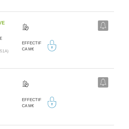
VE
RE
EFFECTIF
CA M€
1051A)
EFFECTIF
CA M€