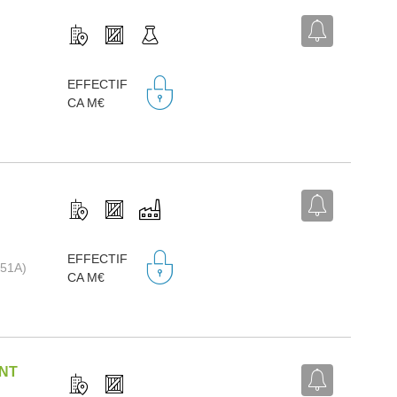
EFFECTIF
CA M€
EFFECTIF
1051A)
CA M€
ENT