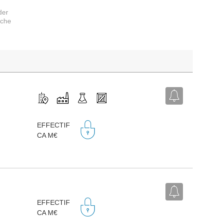
der
rche
EFFECTIF
CA M€
EFFECTIF
CA M€