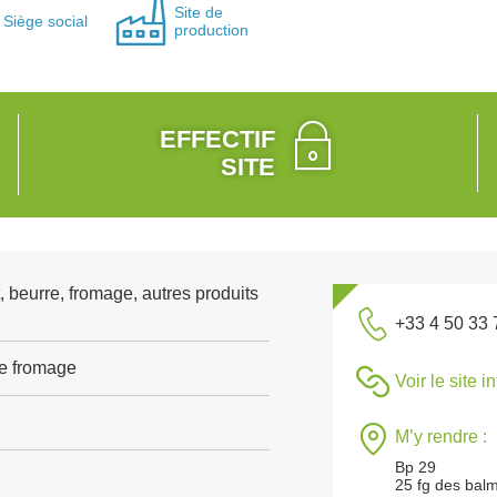
Site de
Siège social
production
EFFECTIF
SITE
, beurre, fromage, autres produits
+33 4 50 33 
de fromage
Voir le site i
M’y rendre :
Bp 29
25 fg des bal