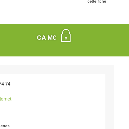
cette fiche
CA M€
74 74
nternet
mettes