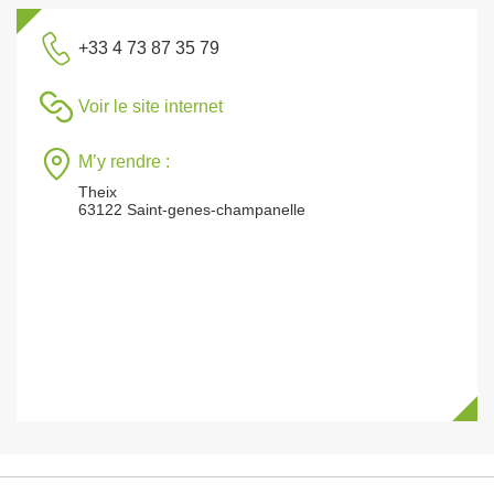
+33 4 73 87 35 79
Voir le site internet
M’y rendre :
Theix
63122 Saint-genes-champanelle