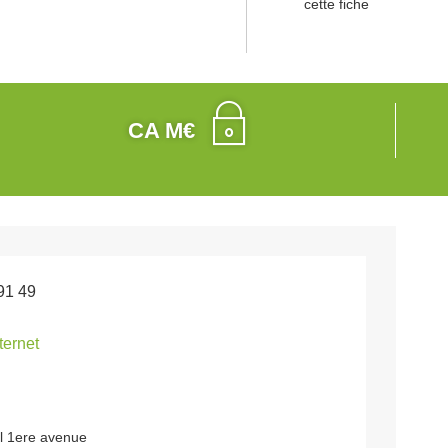
cette fiche
CA M€
91 49
nternet
al 1ere avenue