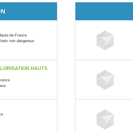
ON
uts-de-France
échets non dangereux
LORISATION HAUTS
rance
reux
ce