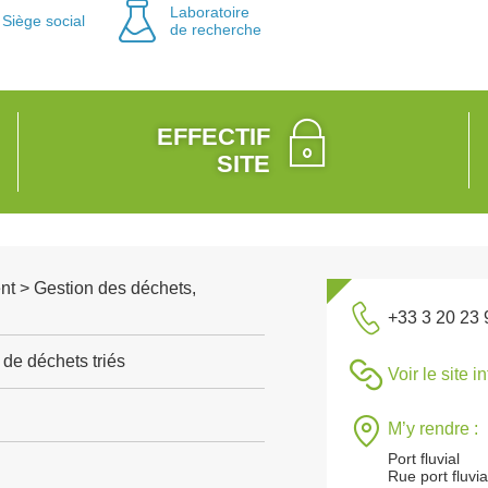
Laboratoire
Siège social
de recherche
EFFECTIF
SITE
nt > Gestion des déchets,
+33 3 20 23 
de déchets triés
Voir le site i
M’y rendre :
Port fluvial
Rue port fluvi