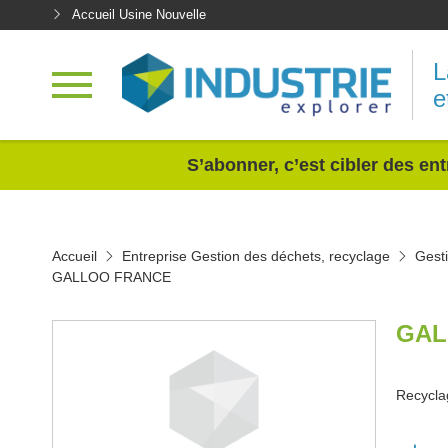
Accueil Usine Nouvelle
L
e
<
S’abonner, c’est cibler des ent
Accueil
Entreprise Gestion des déchets, recyclage
Gest
GALLOO FRANCE
GAL
Recyclag