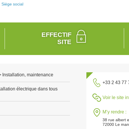
Siège social
EFFECTIF
SITE
 > Installation, maintenance
+33 2 43 77 
allation électrique dans tous
Voir le site i
M’y rendre :
38 rue albert e
72000 Le man