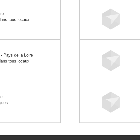
re
 dans tous locaux
 Pays de la Loire
 dans tous locaux
S
re
iques