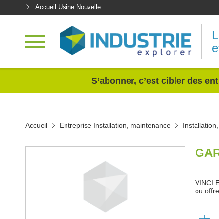
Accueil Usine Nouvelle
L
e
<
S’abonner, c’est cibler des ent
Accueil
Entreprise Installation, maintenance
Installatio
GAR
VINCI E
ou offr