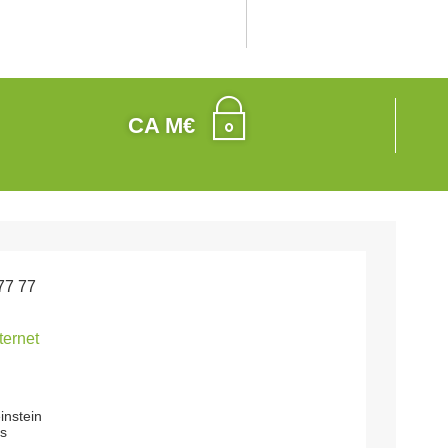
CA M€
77 77
nternet
instein
s