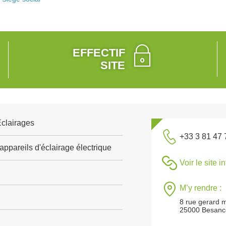
EFFECTIF
SITE
Eclairages
+33 3 81 47 
appareils d'éclairage électrique
Voir le site i
M’y rendre :
8 rue gerard 
25000 Besanc