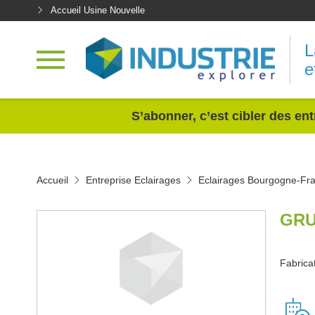
Accueil Usine Nouvelle
L
e
<
S’abonner, c’est cibler des ent
Accueil
Entreprise Eclairages
Eclairages Bourgogne-Fr
GRU
Fabricat