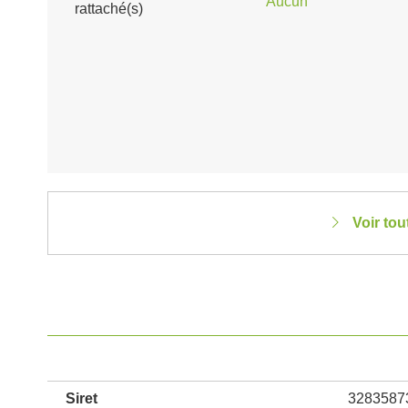
Aucun
rattaché(s)
Voir to
Siret
3283587