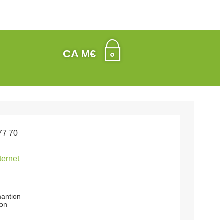
CA M€
77 70
nternet
mantion
on