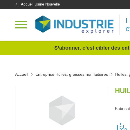
Accueil Usine Nouvelle
L
e
<
S’abonner, c’est cibler des ent
Accueil
Entreprise Huiles, graisses non laitières
Huiles, 
HUI
Fabricat