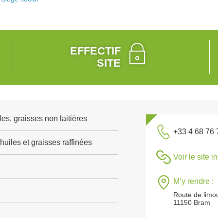
EFFECTIF
SITE
es, graisses non laitières
+33 4 68 76 
huiles et graisses raffinées
Voir le site i
M’y rendre :
Route de limo
11150 Bram