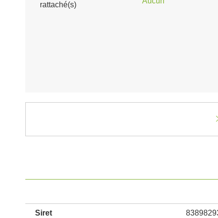
Aucun
rattaché(s)
Siret
8389829