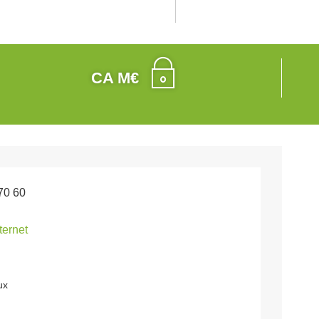
CA M€
70 60
nternet
ux