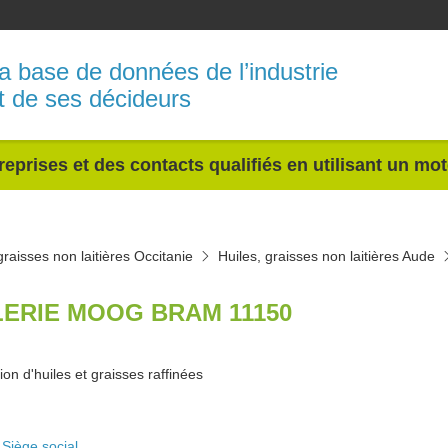
a base de données de l’industrie
t de ses décideurs
reprises et des contacts qualifiés en utilisant un mo
graisses non laitières Occitanie
Huiles, graisses non laitières Aude
LERIE MOOG BRAM 11150
ion d'huiles et graisses raffinées
Siège social