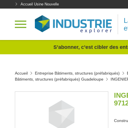
Accueil Usine Nouvelle
L
e
<
S’abonner, c’est cibler des ent
Accueil
Entreprise Bâtiments, structures (préfabriqués)
Bâtiments, structures (préfabriqués) Guadeloupe
INGENI
ING
971
Constru