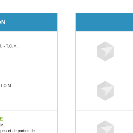
ON
 - T.O.M.
 T.O.M.
NE
.M.
ques et de parties de