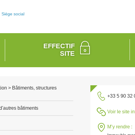
Siège social
EFFECTIF
SITE
ion > Bâtiments, structures
+33 5 90 32 
d'autres bâtiments
Voir le site i
M’y rendre :