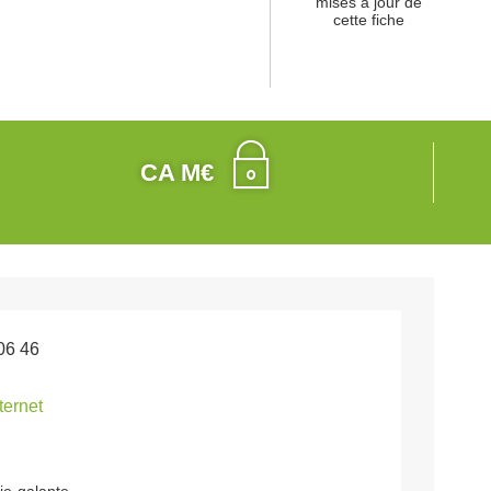
mises à jour de
cette fiche
CA M€
06 46
nternet