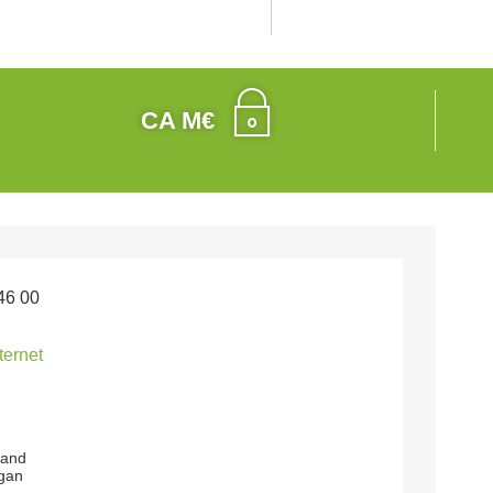
CA M€
46 00
nternet
tand
gan