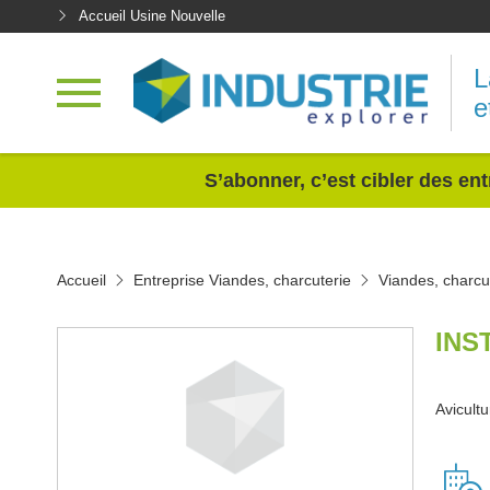
Accueil Usine Nouvelle
L
e
<
S’abonner, c’est cibler des ent
Accueil
Entreprise Viandes, charcuterie
Viandes, charcu
INS
Avicult