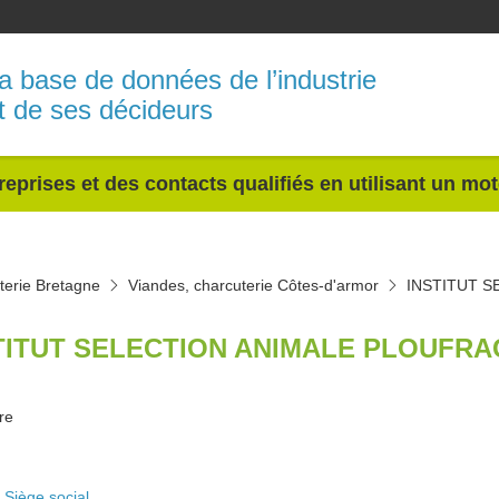
a base de données de l’industrie
t de ses décideurs
reprises et des contacts qualifiés en utilisant un mo
terie Bretagne
Viandes, charcuterie Côtes-d'armor
INSTITUT S
TITUT SELECTION ANIMALE PLOUFRA
ure
Siège social