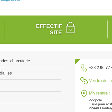
EFFECTIF
SITE
ndes, charcuterie
+33 2 96 77 
lailles
Voir le site i
M’y rendre :
Zoopole
1 rue jean ros
22440 Ploufra