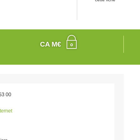
CA M€
53 00
nternet