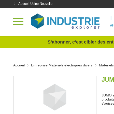
Accueil Usine Nouvelle
L
e
<
S’abonner, c’est cibler des ent
Accueil
Entreprise Matériels électriques divers
Matériels
JUM
JUMO es
produit
s'agiss