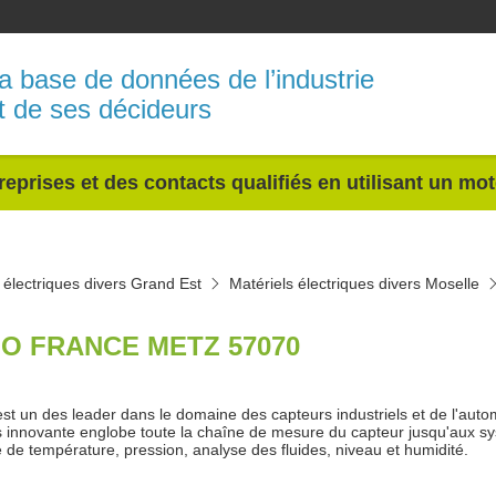
a base de données de l’industrie
t de ses décideurs
reprises et des contacts qualifiés en utilisant un mo
 électriques divers Grand Est
Matériels électriques divers Moselle
O FRANCE METZ 57070
t un des leader dans le domaine des capteurs industriels et de l'aut
s innovante englobe toute la chaîne de mesure du capteur jusqu'aux sy
e de température, pression, analyse des fluides, niveau et humidité.