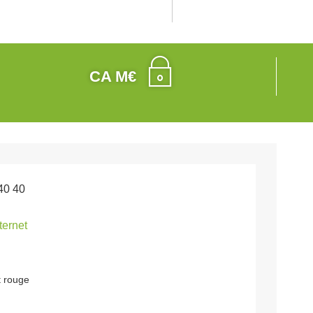
CA M€
40 40
nternet
t rouge