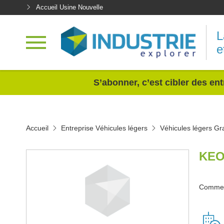
Accueil Usine Nouvelle
L
e
<
S’abonner, c’est cibler des ent
Accueil
Entreprise Véhicules légers
Véhicules légers Gr
KEO
Commerc