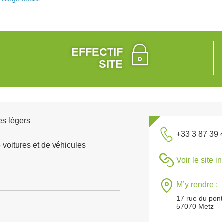
EFFECTIF
SITE
es légers
+33 3 87 39 
voitures et de véhicules
Voir le site i
M’y rendre :
17 rue du pon
57070 Metz