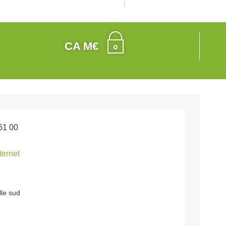
CA M€
61 00
nternet
lle sud