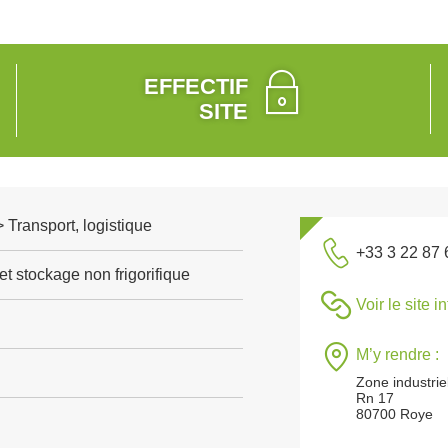
EFFECTIF
SITE
> Transport, logistique
+33 3 22 87 
t stockage non frigorifique
Voir le site i
M’y rendre :
Zone industrie
Rn 17
80700 Roye