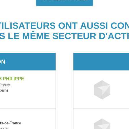
TILISATEURS ONT AUSSI CO
S LE MÊME SECTEUR D'ACTI
ON
 PHILIPPE
France
rbains
ts-de-France
rbains