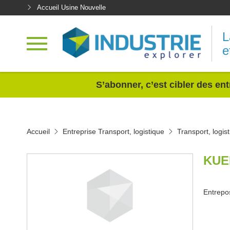
Accueil Usine Nouvelle
L
e
<
S’abonner, c’est cibler des ent
Accueil
Entreprise Transport, logistique
Transport, logi
KUE
Entrepos