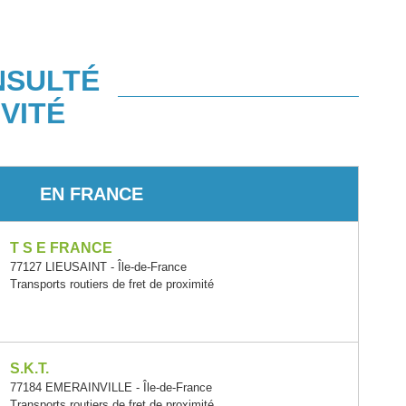
NSULTÉ
VITÉ
EN FRANCE
T S E FRANCE
77127 LIEUSAINT - Île-de-France
Transports routiers de fret de proximité
S.K.T.
77184 EMERAINVILLE - Île-de-France
Transports routiers de fret de proximité