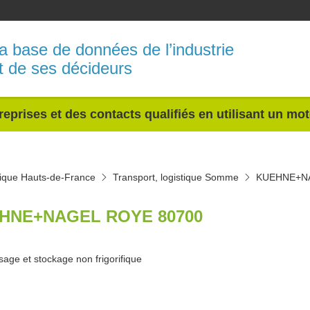
a base de données de l’industrie
t de ses décideurs
reprises et des contacts qualifiés en utilisant un mo
stique Hauts-de-France
Transport, logistique Somme
KUEHNE+N
HNE+NAGEL ROYE 80700
age et stockage non frigorifique