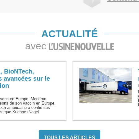
ACTUALITÉ
avec
, BioNTech,
s avancées sur le
tion
isons en Europe Moderna
aisons de son vaccin en Europe,
tech américaine a confié ses
ogistique Kuehne+Nagel.
TOUS LES ARTICLES