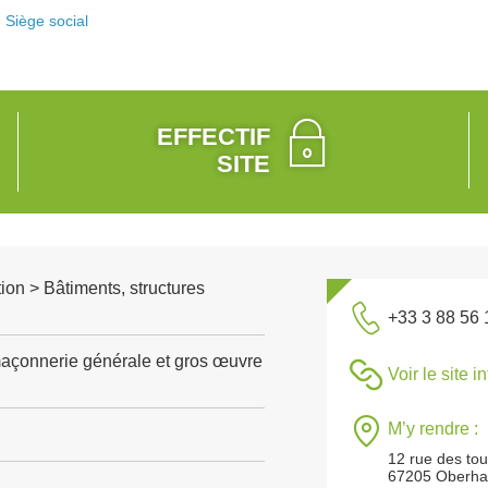
Siège social
EFFECTIF
SITE
ion > Bâtiments, structures
+33 3 88 56 
açonnerie générale et gros œuvre
Voir le site i
M’y rendre :
12 rue des tou
67205 Oberha