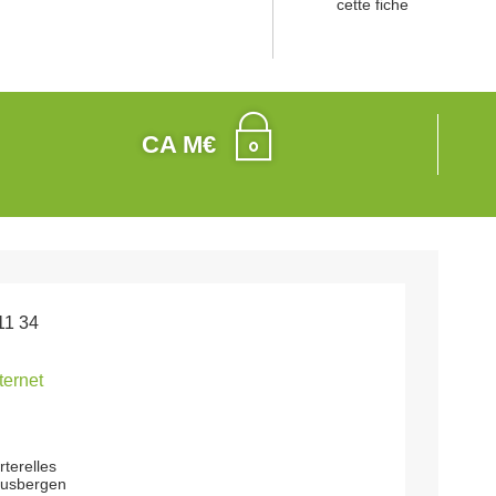
cette fiche
CA M€
11 34
nternet
rterelles
usbergen