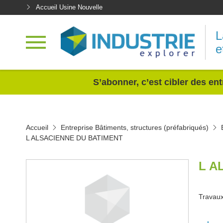
Accueil Usine Nouvelle
L
e
<
S’abonner, c’est cibler des ent
Accueil
Entreprise Bâtiments, structures (préfabriqués)
L ALSACIENNE DU BATIMENT
L A
Travaux