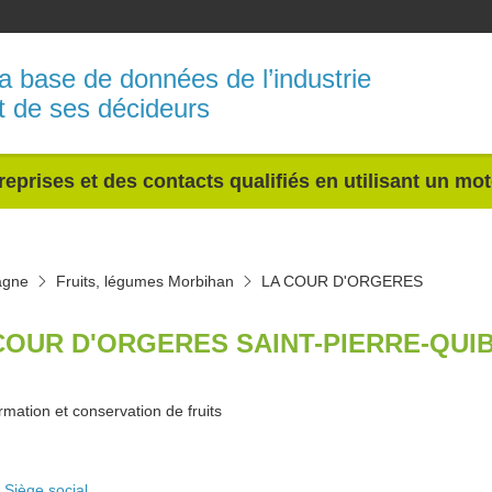
a base de données de l’industrie
t de ses décideurs
reprises et des contacts qualifiés en utilisant un mo
agne
Fruits, légumes Morbihan
LA COUR D'ORGERES
COUR D'ORGERES SAINT-PIERRE-QUI
rmation et conservation de fruits
Siège social