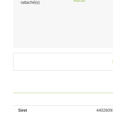
Aucun
rattaché(s)
Siret
4402609