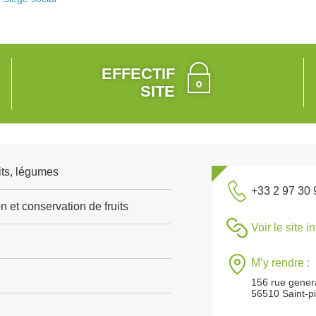
EFFECTIF
SITE
its, légumes
+33 2 97 30 
 et conservation de fruits
Voir le site i
M’y rendre :
156 rue genera
56510 Saint-p