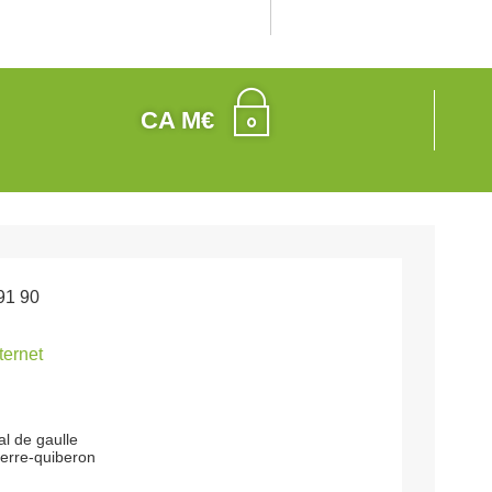
CA M€
91 90
nternet
l de gaulle
ierre-quiberon