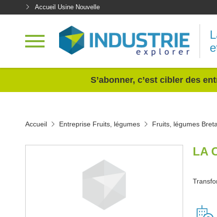
Accueil Usine Nouvelle
L
e
<
S’abonner, c’est cibler des ent
Accueil
Entreprise Fruits, légumes
Fruits, légumes Bret
LA 
Transfo