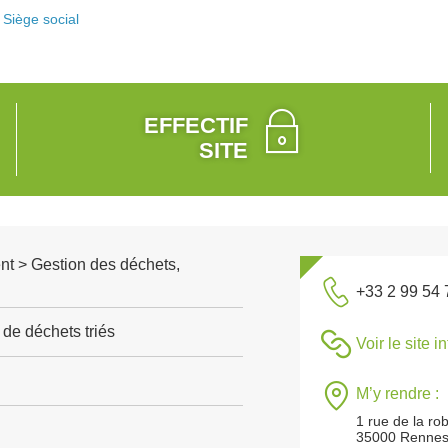
Siège social
EFFECTIF
SITE
nt > Gestion des déchets,
+33 2 99 54 
de déchets triés
Voir le site i
M’y rendre :
1 rue de la ro
35000 Renne