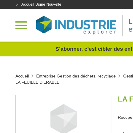
Accueil Usine Nouvelle
L
e
<
S’abonner, c’est cibler des ent
Accueil
Entreprise Gestion des déchets, recyclage
Gest
LA FEUILLE D'ERABLE
LA 
Récupér