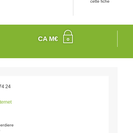
cette fiche
CA M€
74 24
nternet
berdiere
s