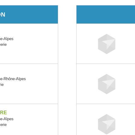
ON
e-Alpes
erie
ne-Rhône-Alpes
rie
ERE
e-Alpes
erie