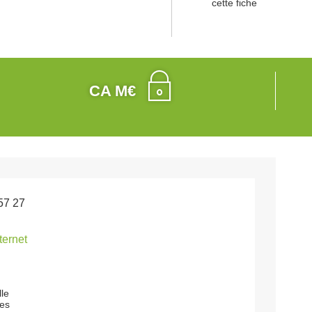
cette fiche
CA M€
57 27
nternet
lle
les