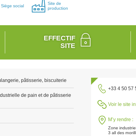
Site de
Siège social
production
EFFECTIF
SITE
angerie, pâtisserie, biscuiterie
+33 4 50 57 
dustrielle de pain et de pâtisserie
Voir le site i
M’y rendre :
Zone industrie
3 all des moril