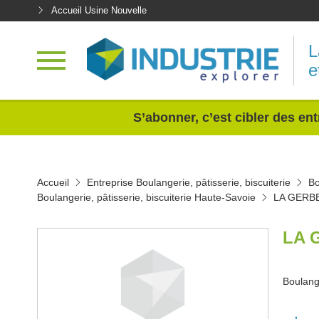
Accueil Usine Nouvelle
L
e
<
S’abonner, c’est cibler des ent
Accueil
Entreprise Boulangerie, pâtisserie, biscuiterie
Bo
Boulangerie, pâtisserie, biscuiterie Haute-Savoie
LA GERB
LA 
Boulange