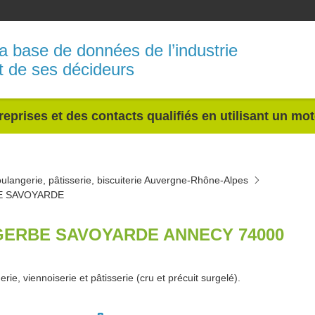
a base de données de l’industrie
t de ses décideurs
reprises et des contacts qualifiés en utilisant un mo
ulangerie, pâtisserie, biscuiterie Auvergne-Rhône-Alpes
E SAVOYARDE
GERBE SAVOYARDE ANNECY 74000
rie, viennoiserie et pâtisserie (cru et précuit surgelé).