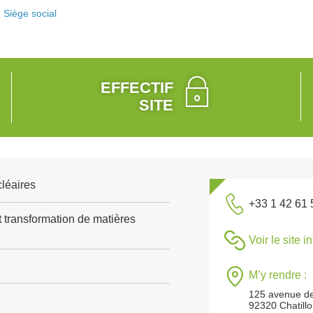
Siège social
EFFECTIF
SITE
léaires
+33 1 42 61 
t transformation de matières
Voir le site i
M’y rendre :
125 avenue de
92320 Chatill