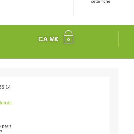
cette fiche
CA M€
56 14
nternet
 paris
on