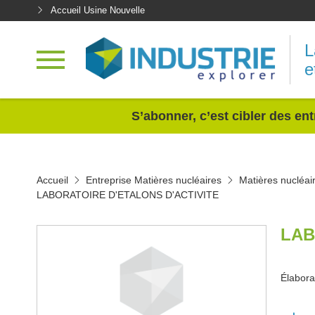
Accueil Usine Nouvelle
L
e
<
S’abonner, c’est cibler des ent
Accueil
Entreprise Matières nucléaires
Matières nucléai
LABORATOIRE D'ETALONS D'ACTIVITE
LAB
Élabora