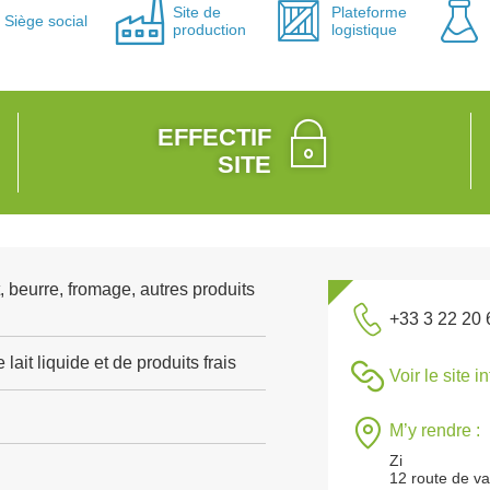
Site de
Plateforme
Siège social
production
logistique
EFFECTIF
SITE
, beurre, fromage, autres produits
+33 3 22 20 
lait liquide et de produits frais
Voir le site i
M’y rendre :
Zi
12 route de va