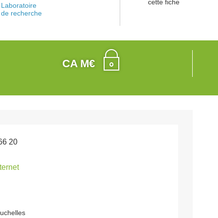
cette fiche
Laboratoire
de recherche
CA M€
66 20
nternet
uchelles