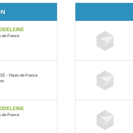
ON
GODELEINE
-de-France
E - Hauts-de-France
ers
GODELEINE
-de-France