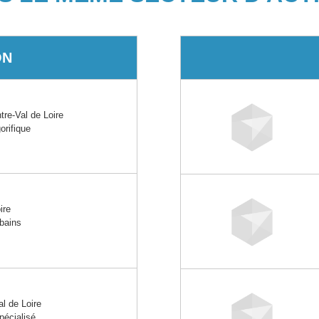
ON
re-Val de Loire
orifique
ire
rbains
 de Loire
pécialisé