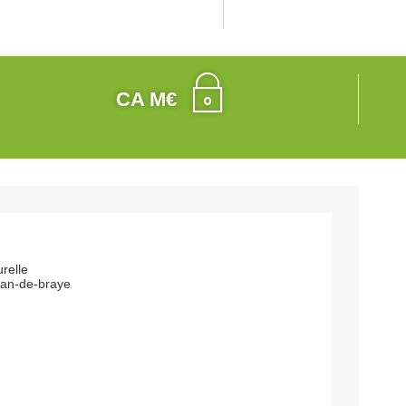
CA M€
urelle
ean-de-braye