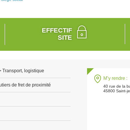
EFFECTIF
SITE
> Transport, logistique
M’y rendre :
tiers de fret de proximité
40 rue de la b
45800 Saint-j