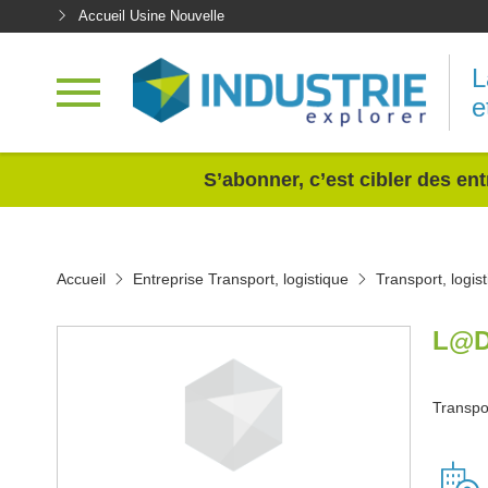
Accueil Usine Nouvelle
L
e
<
S’abonner, c’est cibler des ent
Accueil
Entreprise Transport, logistique
Transport, logis
L@D
Transpor