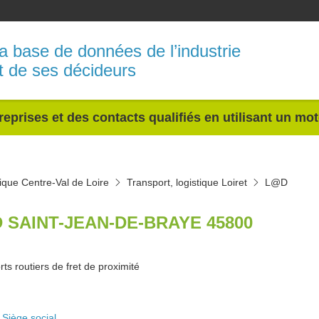
a base de données de l’industrie
t de ses décideurs
reprises et des contacts qualifiés en utilisant un mo
tique Centre-Val de Loire
Transport, logistique Loiret
L@D
 SAINT-JEAN-DE-BRAYE 45800
ts routiers de fret de proximité
Siège social