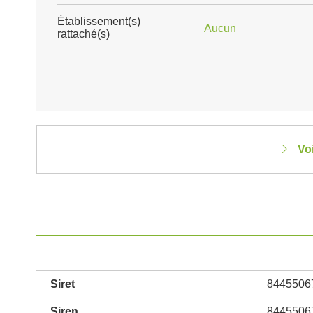
Établissement(s)
Aucun
rattaché(s)
Vo
Siret
8445506
Siren
8445506