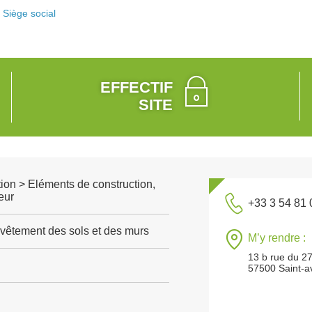
Siège social
EFFECTIF
SITE
ion > Eléments de construction,
eur
+33 3 54 81 
vêtement des sols et des murs
M’y rendre :
13 b rue du 2
57500 Saint-a