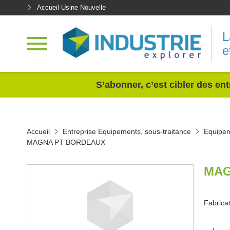
Accueil Usine Nouvelle
L
e
<
S’abonner, c’est cibler des ent
Accueil
Entreprise Equipements, sous-traitance
Equipem
MAGNA PT BORDEAUX
MAG
Fabrica