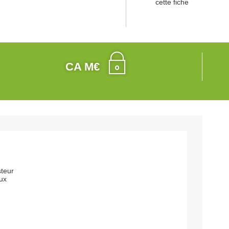
cette fiche
CA M€
steur
ux