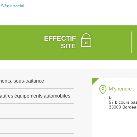
Siège social
EFFECTIF
SITE
ents, sous-traitance
M’y rendre :
'autres équipements automobiles
B
57 b cours pa
33000 Bordea