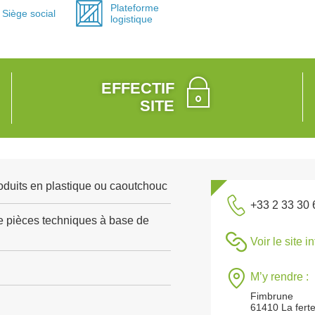
Plateforme
Siège social
logistique
EFFECTIF
SITE
roduits en plastique ou caoutchouc
+33 2 33 30 
e pièces techniques à base de
Voir le site i
M’y rendre :
Fimbrune
61410 La fert