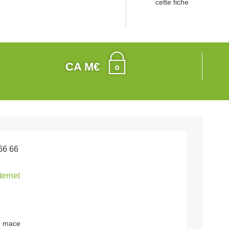
cette fiche
CA M€
66 66
nternet
e mace