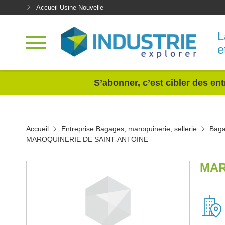
Accueil Usine Nouvelle
L
e
<
S’abonner, c’est cibler des ent
Accueil
Entreprise Bagages, maroquinerie, sellerie
Baga
MAROQUINERIE DE SAINT-ANTOINE
MAR