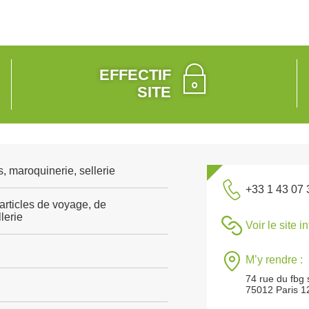
EFFECTIF
SITE
s, maroquinerie, sellerie
+33 1 43 07 
articles de voyage, de
lerie
Voir le site i
M’y rendre :
74 rue du fbg 
75012 Paris 1