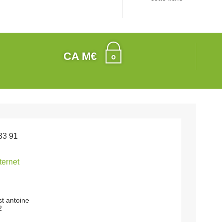
CA M€
33 91
nternet
st antoine
2