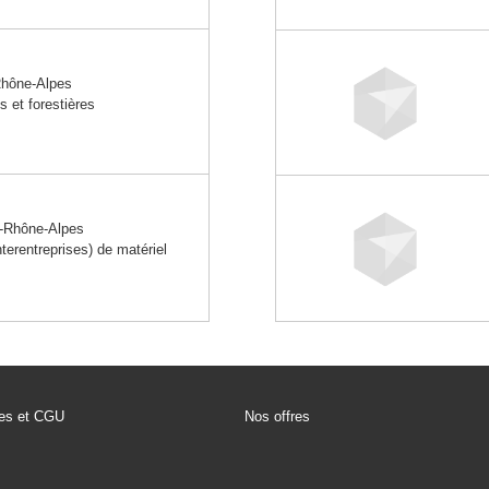
hône-Alpes
 et forestières
-Rhône-Alpes
rentreprises) de matériel
les et CGU
Nos offres