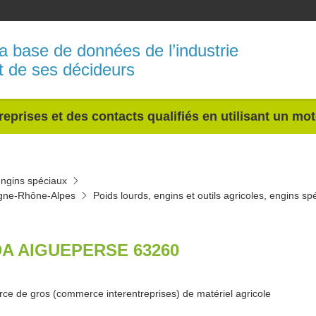
a base de données de l’industrie
t de ses décideurs
reprises et des contacts qualifiés en utilisant un mo
 engins spéciaux
ergne-Rhône-Alpes
Poids lourds, engins et outils agricoles, engins 
A AIGUEPERSE 63260
e de gros (commerce interentreprises) de matériel agricole