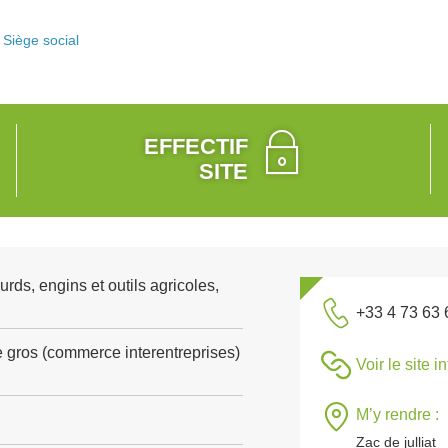
Siège social
EFFECTIF
SITE
rds, engins et outils agricoles,
+33 4 73 63 
gros (commerce interentreprises)
Voir le site i
M’y rendre :
Zac de julliat