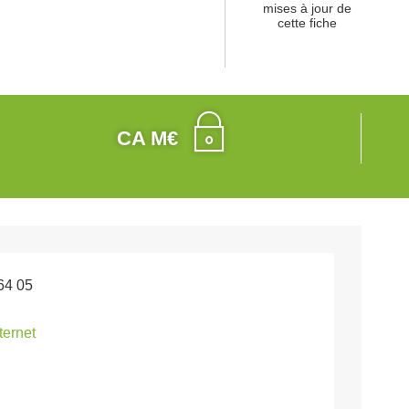
mises à jour de
cette fiche
CA M€
64 05
nternet