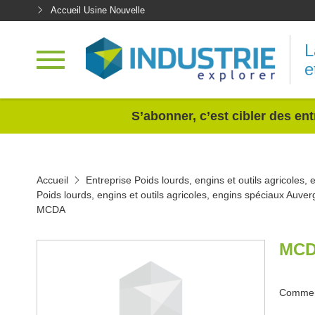
Accueil Usine Nouvelle
L
e
<
S’abonner, c’est cibler des ent
Accueil
Entreprise Poids lourds, engins et outils agricoles,
Poids lourds, engins et outils agricoles, engins spéciaux Auv
MCDA
MCD
Commerc