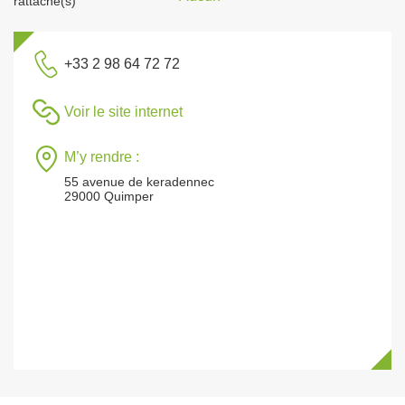
rattaché(s)
+33 2 98 64 72 72
Voir le site internet
M’y rendre :
55 avenue de keradennec
29000 Quimper