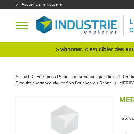
Accueil Usine Nouvelle
L
e
<
S’abonner, c’est cibler des ent
Accueil
Entreprise Produits pharmaceutiques finis
Produ
Produits pharmaceutiques finis Bouches-du-Rhône
MERIB
MER
Fabrica