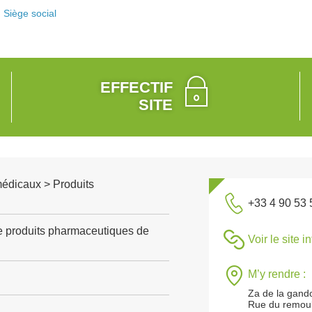
Siège social
EFFECTIF
SITE
médicaux > Produits
+33 4 90 53 
e produits pharmaceutiques de
Voir le site i
M’y rendre :
Za de la gand
Rue du remoul