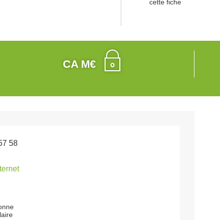
cette fiche
CA M€
57 58
nternet
onne
aire