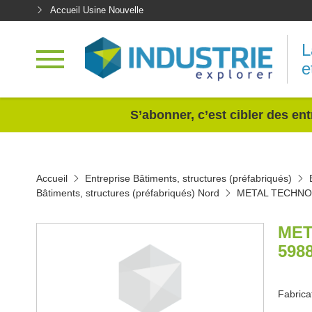
Accueil Usine Nouvelle
L
e
<
S’abonner, c’est cibler des ent
Accueil
Entreprise Bâtiments, structures (préfabriqués)
Bâtiments, structures (préfabriqués) Nord
METAL TECHNO
MET
598
Fabrica