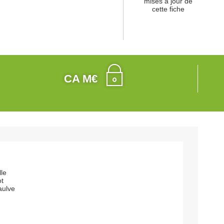
mises à jour de
cette fiche
CA M€
lle
ot
aulve