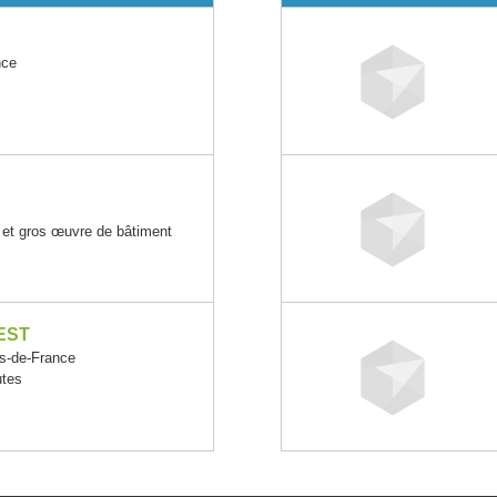
nce
 et gros œuvre de bâtiment
EST
-de-France
utes