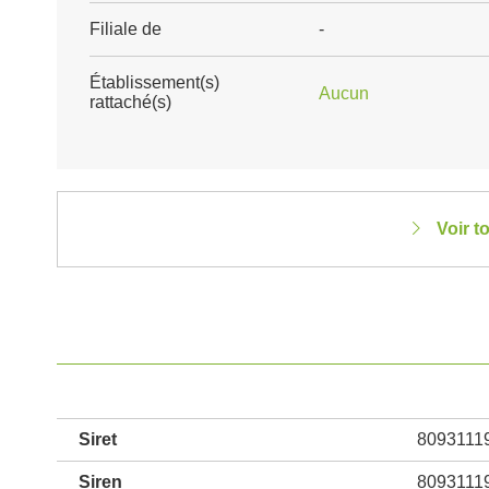
Filiale de
-
Établissement(s)
Aucun
rattaché(s)
Voir t
Siret
8093111
Siren
8093111