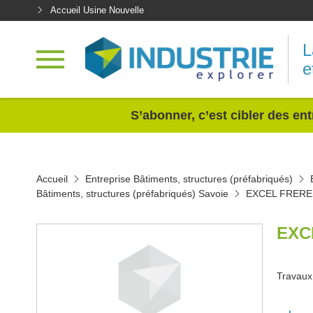
Accueil Usine Nouvelle
L
e
<
S’abonner, c’est cibler des ent
Accueil
Entreprise Bâtiments, structures (préfabriqués)
Bâtiments, structures (préfabriqués) Savoie
EXCEL FRERE
EXC
Travaux