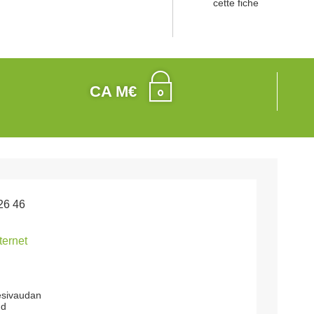
cette fiche
CA M€
26 46
nternet
esivaudan
ud