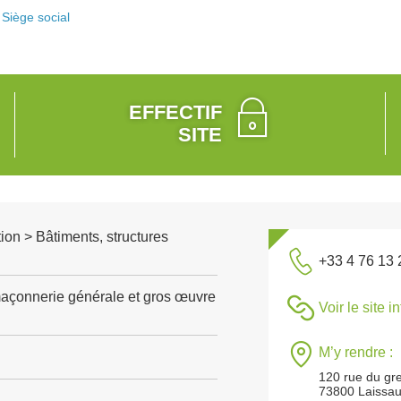
Siège social
EFFECTIF
SITE
ion > Bâtiments, structures
+33 4 76 13 
açonnerie générale et gros œuvre
Voir le site i
M’y rendre :
120 rue du gr
73800 Laissa