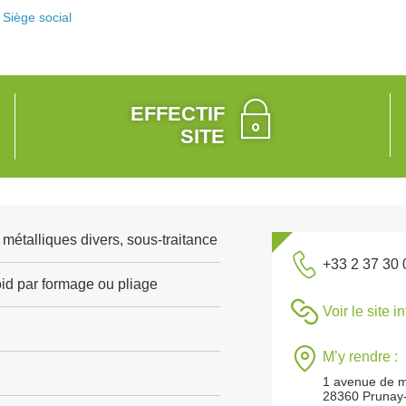
Siège social
EFFECTIF
SITE
 métalliques divers, sous-traitance
+33 2 37 30 
oid par formage ou pliage
Voir le site i
M’y rendre :
1 avenue de 
28360 Prunay-l