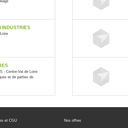
pliage
I INDUSTRIES
Loire
RES
 Centre-Val de Loire
ques et de parties de
les et CGU
Nos offres