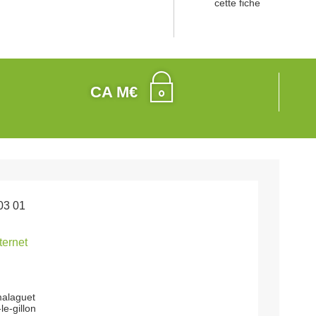
cette fiche
CA M€
03 01
nternet
malaguet
e-gillon