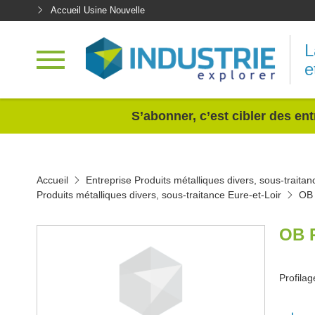
Accueil Usine Nouvelle
L
e
<
S’abonner, c’est cibler des ent
Accueil
Entreprise Produits métalliques divers, sous-traitan
Produits métalliques divers, sous-traitance Eure-et-Loir
OB
OB 
Profilag