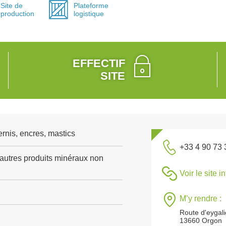
Site de
Plateforme
production
logistique
EFFECTIF
SITE
rnis, encres, mastics
+33 4 90 73 
'autres produits minéraux non
Voir le site i
M’y rendre :
Route d'eygali
13660 Orgon