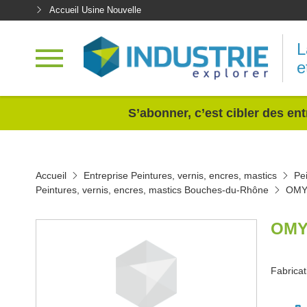
Accueil Usine Nouvelle
L
e
<
S’abonner, c’est cibler des ent
Accueil
Entreprise Peintures, vernis, encres, mastics
Pe
Peintures, vernis, encres, mastics Bouches-du-Rhône
OMY
OMY
Fabricat