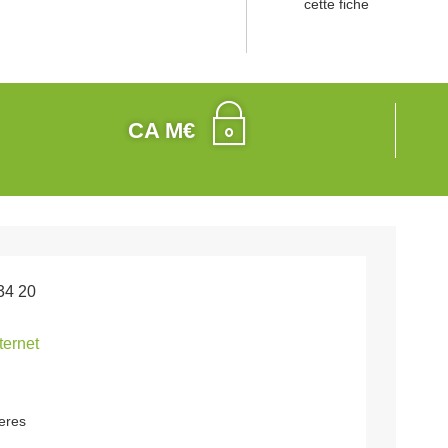
cette fiche
CA M€
34 20
nternet
eres