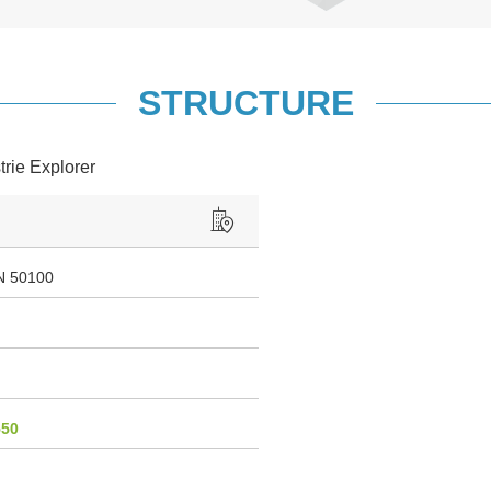
STRUCTURE
trie Explorer
 50100
550