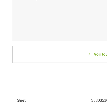
Voir to
Siret
3880351