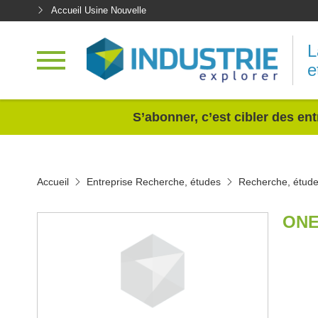
Accueil Usine Nouvelle
L
e
<
S’abonner, c’est cibler des ent
Accueil
Entreprise Recherche, études
Recherche, étud
ONE