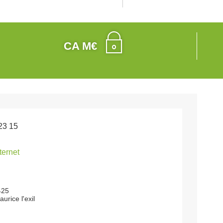
CA M€
23 15
nternet
425
urice l'exil