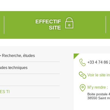
EFFECTIF
SITE
 > Recherche, études
+33 4 74 86 
tudes techniques
Voir le site i
M’y rendre :
S TI
Boite postale 
38550 Saint ma