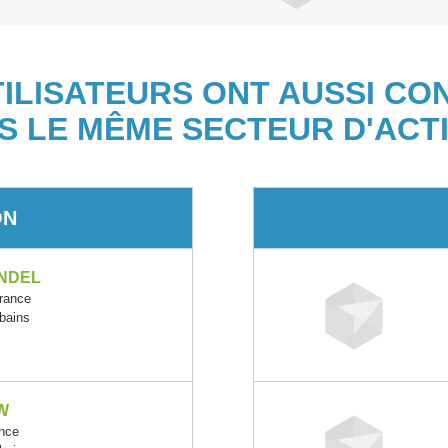
TILISATEURS ONT AUSSI CO
S LE MÊME SECTEUR D'ACTI
ON
NDEL
rance
rbains
W
nce