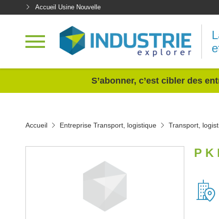
Accueil Usine Nouvelle
L
e
<
S’abonner, c’est cibler des ent
Accueil
Entreprise Transport, logistique
Transport, logi
P K