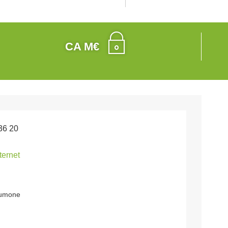
CA M€
36 20
nternet
'aumone