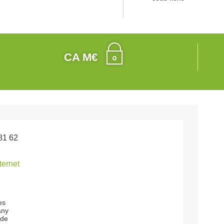
CA M€
81 62
nternet
es
any
nde