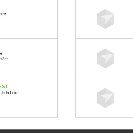
oire
re
usées
EST
e la Loire