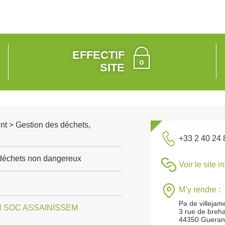
EFFECTIF
SITE
nt > Gestion des déchets,
+33 2 40 24 
 déchets non dangereux
Voir le site i
M’y rendre :
Pa de villejam
 SOC ASSAINISSEM
3 rue de breh
44350 Guera