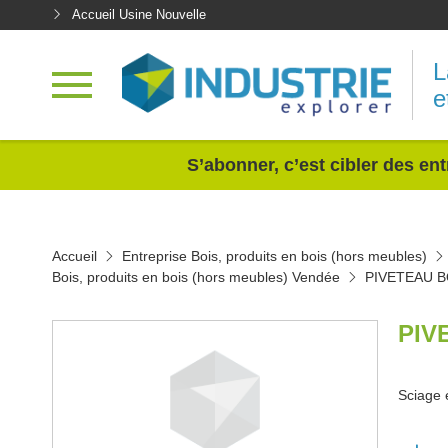
Accueil Usine Nouvelle
L
e
<
S’abonner, c’est cibler des ent
Accueil
Entreprise Bois, produits en bois (hors meubles)
Bois, produits en bois (hors meubles) Vendée
PIVETEAU B
PIV
Sciage 