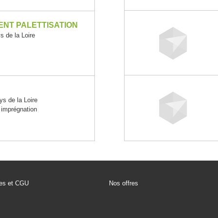
NT PALETTISATION
de la Loire
 de la Loire
 imprégnation
les et CGU
Nos offres