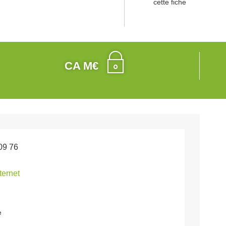
cette fiche
CA M€
09 76
nternet
e