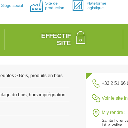
Site de
Plateforme
Siège social
production
logistique
EFFECTIF
SITE
meubles > Bois, produits en bois
+33 2 51 66 
otage du bois, hors imprégnation
Voir le site i
M’y rendre :
Sainte florenc
Ld la vallee