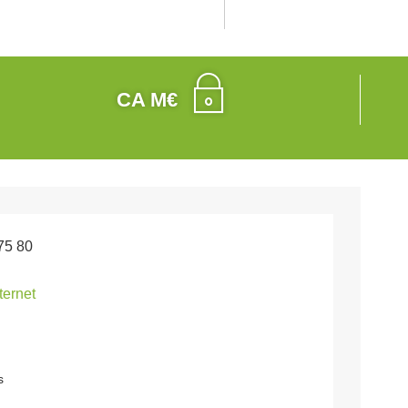
CA M€
75 80
nternet
s