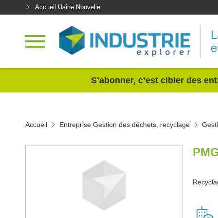
Accueil Usine Nouvelle
L
e
<
S’abonner, c’est cibler des ent
Accueil
Entreprise Gestion des déchets, recyclage
Gest
PMG
Recyclag