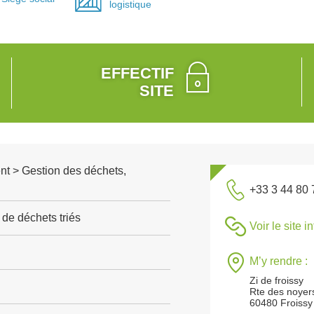
logistique
EFFECTIF
SITE
nt > Gestion des déchets,
+33 3 44 80 
de déchets triés
Voir le site i
M’y rendre :
Zi de froissy
Rte des noyer
60480 Froissy