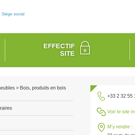
Siège social
EFFECTIF
SITE
meubles > Bois, produits en bois
+33 2 32 55 
raires
Voir le site i
M’y rendre :