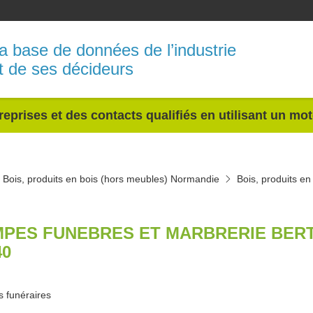
a base de données de l’industrie
t de ses décideurs
reprises et des contacts qualifiés en utilisant un mo
Bois, produits en bois (hors meubles) Normandie
Bois, produits e
PES FUNEBRES ET MARBRERIE BER
40
s funéraires