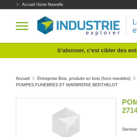
Accueil Usine Nouvelle
L
e
<
S’abonner, c’est cibler des ent
Accueil
Entreprise Bois, produits en bois (hors meubles)
POMPES FUNEBRES ET MARBRERIE BERTHELOT
POM
271
Service