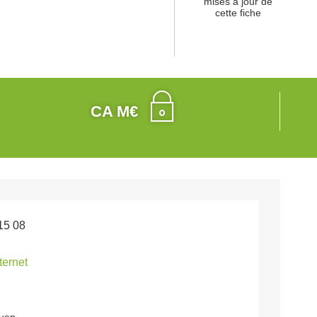
mises à jour de
cette fiche
CA M€
15 08
nternet