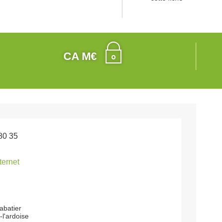
CA M€
80 35
nternet
abatier
l'ardoise