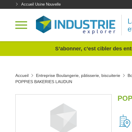
Accueil Usine Nouvelle
L
e
<
S’abonner, c’est cibler des ent
Accueil
Entreprise Boulangerie, pâtisserie, biscuiterie
Bo
POPPIES BAKERIES LAUDUN
POP